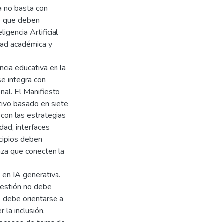
a no basta con
no que deben
igencia Artificial
idad académica y
ncia educativa en la
 se integra con
nal. El Manifiesto
tivo basado en siete
 con las estrategias
idad, interfaces
ncipios deben
nza que conecten la
a en IA generativa.
gestión no debe
e debe orientarse a
 la inclusión,