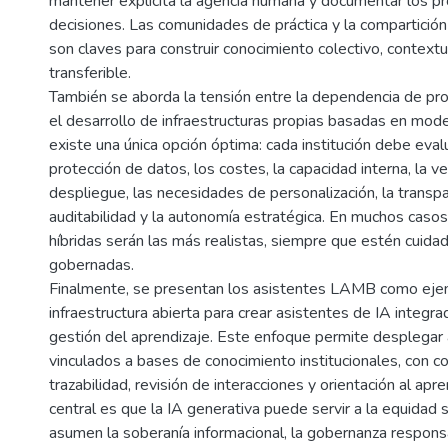
mantener explícita la agencia humana y documentar los 
decisiones. Las comunidades de práctica y la compartición
son claves para construir conocimiento colectivo, contextu
transferible.
También se aborda la tensión entre la dependencia de pr
el desarrollo de infraestructuras propias basadas en mod
existe una única opción óptima: cada institución debe evalua
protección de datos, los costes, la capacidad interna, la v
despliegue, las necesidades de personalización, la transpa
auditabilidad y la autonomía estratégica. En muchos casos,
híbridas serán las más realistas, siempre que estén cuid
gobernadas.
Finalmente, se presentan los asistentes LAMB como ej
infraestructura abierta para crear asistentes de IA integ
gestión del aprendizaje. Este enfoque permite desplegar
vinculados a bases de conocimiento institucionales, con c
trazabilidad, revisión de interacciones y orientación al apre
central es que la IA generativa puede servir a la equidad s
asumen la soberanía informacional, la gobernanza responsa