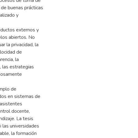
procesos de toma de
 de buenas prácticas
alizado y
oductos externos y
elos abiertos. No
r la privacidad, la
elocidad de
rencia, la
 las estrategias
adosamente
emplo de
rados en sistemas de
 asistentes
ontrol docente,
ndizaje. La tesis
i las universidades
ble, la formación