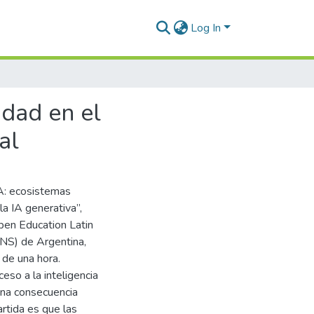
Log In
idad en el
al
IA: ecosistemas
la IA generativa”,
pen Education Latin
NS) de Argentina,
 de una hora.
ceso a la inteligencia
 una consecuencia
artida es que las