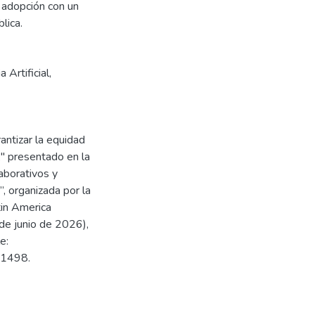
a adopción con un
lica.
 Artificial
,
rantizar la equidad
l," presentado en la
aborativos y
”, organizada por la
in America
de junio de 2026),
e:
01498.