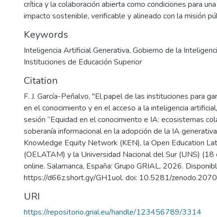
crítica y la colaboración abierta como condiciones para un
impacto sostenible, verificable y alineado con la misión púb
Keywords
Inteligencia Artificial Generativa
,
Gobierno de la Inteligencia
Instituciones de Educación Superior
Citation
F. J. García-Peñalvo, "El papel de las instituciones para ga
en el conocimiento y en el acceso a la inteligencia artificia
sesión “Equidad en el conocimiento e IA: ecosistemas col
soberanía informacional en la adopción de la IA generativa
Knowledge Equity Network (KEN), la Open Education Lat
(OELATAM) y la Universidad Nacional del Sur (UNS) (18 
online. Salamanca, España: Grupo GRIAL, 2026. Disponibl
https://d66z.short.gy/GH1uol. doi: 10.5281/zenodo.207
URI
https://repositorio.grial.eu/handle/123456789/3314