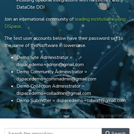
including optional integrations with handle.net and
DataCite DOI
Join an international community of
leading institutions using
DSpace
.
The test user accounts below have their password set to
the name of this software in lowercase.
Demo Site Administrator =
dspacedemo+admin@gmail.com
Demo Community Administrator =
dspacedemo+commadmin@gmail.com
Demo Collection Administrator =
dspacedemo+colladmin@gmail.com
Demo Submitter = dspacedemo+submit@gmail.com
Photo by
@inspiredimages
Search