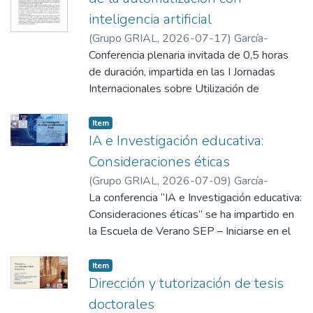
inteligencia artificial
(
Grupo GRIAL
,
2026-07-17
)
García-
Peñalvo, Francisco José
Conferencia plenaria invitada de 0,5 horas
de duración, impartida en las I Jornadas
Internacionales sobre Utilización de
Recursos Tecnológicos y Técnicas de
Inteligencia Artificial Aplicadas a la
Item
Neuropsicología y la Neurología: Retos y
IA e Investigación educativa:
Oportunidades, celebradas en la Escuela
Consideraciones éticas
Politécnica Superior de la Universidad de
(
Grupo GRIAL
,
2026-07-09
)
García-
Burgos el 17 de julio de 2026.
Peñalvo, Francisco José
La conferencia “IA e Investigación educativa:
Se plantea una idea central: el futuro de la
Consideraciones éticas” se ha impartido en
inteligencia artificial en la educación no
la Escuela de Verano SEP – Iniciarse en el
debería orientarse a sustituir a docentes y
proceso de investigación educativa: Claves
estudiantes, sino a construir sistemas de
para el Doctorado, celebrada en el Campus
Item
inteligencia híbrida en los que las
María Zambrano de Segovia de la
Dirección y tutorización de tesis
capacidades humanas y artificiales se
Universidad de Valladolid el día 9 de julio
doctorales
complementen. Frente al mito de una