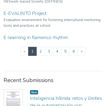
NEtwork-based Society (DEFINES)
E-EVALINTO Project
Evaluation environment for fostering intercultural mentoring
tools and practices at school
E-learning in flamenco rhythm
(current)
«
1
2
3
4
5
6
»
Recent Submissions
Item
Inteligencia híbrida: retos y límites
de la automatización con