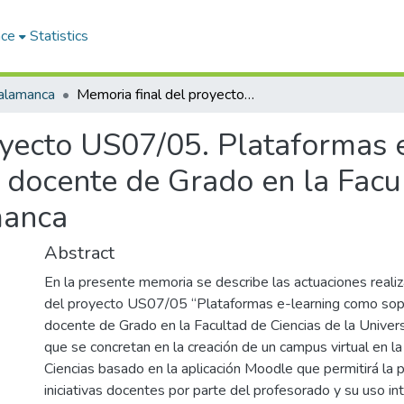
ace
Statistics
Salamanca
Memoria final del proyecto US07/05. Plataformas e-learning como soporte a la actividad docente de Grado en la Facultad de Ciencias de la Universidad de Salamanca
oyecto US07/05. Plataformas 
d docente de Grado en la Facu
manca
Abstract
En la presente memoria se describe las actuaciones reali
del proyecto US07/05 “Plataformas e-learning como sopor
docente de Grado en la Facultad de Ciencias de la Unive
que se concretan en la creación de un campus virtual en l
Ciencias basado en la aplicación Moodle que permitirá la
iniciativas docentes por parte del profesorado y su uso i