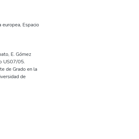
a europea
,
Espacio
obato, E. Gómez
cto US07/05.
te de Grado en la
iversidad de