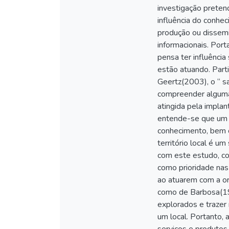
investigação preten
influência do conhe
produção ou dissemin
informacionais. Port
pensa ter influênci
estão atuando. Parti
Geertz(2003), o “ s
compreender algumas
atingida pela impla
entende-se que um p
conhecimento, bem c
território local é u
com este estudo, co
como prioridade nas
ao atuarem com a o
como de Barbosa(199
explorados e trazer
um local. Portanto,