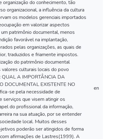
de organização do conhecimento, tão
 organizacional, a influência da cultura
bservam os modelos gerenciais importados
eocupação em valorizar aspectos
 de um patrimônio documental, menos
ndição favorável na implantação,
erados pelas organizações, as quais de
or, traduzidos e friamente impostos.
nização do patrimônio documental
alores culturais locais do povo
estão: QUAL A IMPORTÂNCIA DA
IO DOCUMENTAL EXISTENTE NO
en
ca-se pela necessidade de
e serviços que visem atingir os
apel do profissional da informação,
rreira na sua atuação, por se entender
 sociedade local. Muitos desses
jetivos poderão ser atingidos de forma
 com afirmações de Lastres(1999). A