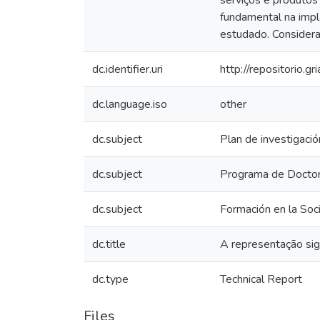
serviços e produtos
fundamental na impl
estudado. Consideran
dc.identifier.uri
http://repositorio.gr
dc.language.iso
other
dc.subject
Plan de investigació
dc.subject
Programa de Docto
dc.subject
Formación en la Soc
dc.title
A representação sig
dc.type
Technical Report
Files