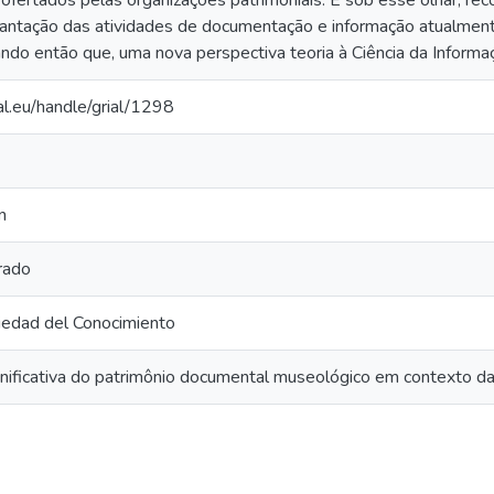
 ofertados pelas organizações patrimoniais. E sob esse olhar, re
antação das atividades de documentação e informação atualment
do então que, uma nova perspectiva teoria à Ciência da Informação
ial.eu/handle/grial/1298
n
rado
iedad del Conocimiento
nificativa do patrimônio documental museológico em contexto da 