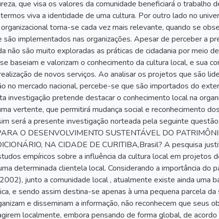
reza, que visa os valores da comunidade beneficiará o trabalho 
ermos viva a identidade de uma cultura. Por outro lado no universo
ra organizacional torna-se cada vez mais relevante, quando se o
 são implementados nas organizações. Apesar de perceber a pr
inda não são muito exploradas as práticas de cidadania por meio
se baseiam e valorizam o conhecimento da cultura local, e sua co
ealização de novos serviços. Ao analisar os projetos que são lid
o no mercado nacional, percebe-se que são importados do exteri
ta investigação pretende destacar o conhecimento local na orga
a vertente, que permitirá mudança social e reconhecimento dos v
assim será a presente investigação norteada pela seguinte qu
PARA O DESENVOLVIMENTO SUSTENTÁVEL DO PATRIMÔN
ONÁRIO, NA CIDADE DE CURITIBA,Brasil? A pesquisa justifi
udos empíricos sobre a influência da cultura local em projetos d
uma determinada clientela local. Considerando a importância do p
2002), junto a comunidade local , atualmente existe ainda uma ba
ética, e sendo assim destina-se apenas à uma pequena parcela da
rganizam e disseminam a informação, não reconhecem que seus ob
agirem localmente, embora pensando de forma global, de acordo