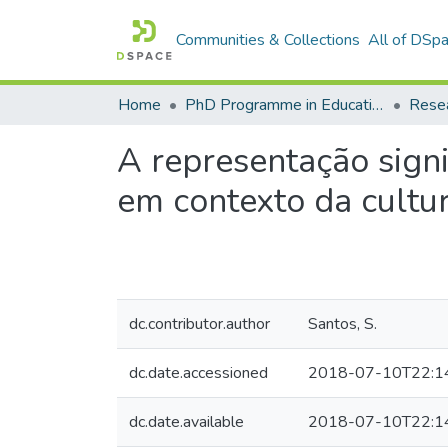
Communities & Collections
All of DSp
Home
PhD Programme in Education in the Knowledge Society
Resea
A representação sign
em contexto da cultur
dc.contributor.author
Santos, S.
dc.date.accessioned
2018-07-10T22:1
dc.date.available
2018-07-10T22:1