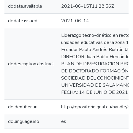
dc.date.available
2021-06-15T11:28:56Z
dc.date.issued
2021-06-14
Liderazgo tecno-cinético en rector
unidades educativas de la zona 1 
Ecuador Pablo Andrés Buitrón Já
DIRECTOR: Juan Pablo Hernánde
dc.description.abstract
PLAN DE INVESTIGACIÓN PR
DE DOCTORADO FORMACIÓN E
SOCIEDAD DEL CONOCIMIENTO
UNIVERSIDAD DE SALAMANC
FECHA: 14 DE JUNIO DE 2021
dc.identifier.uri
http://repositorio.grial.eu/handle/g
dc.language.iso
es