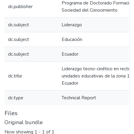
Programa de Doctorado Formación
dc.publisher
Sociedad del Conocimiento
dc.subject
Liderazgo
dc.subject
Educación
dc.subject
Ecuador
Liderazgo tecno-cinético en rector
dc.title
unidades educativas de la zona 1 
Ecuador
dc.type
Technical Report
Files
Original bundle
Now showing
1 - 1 of 1