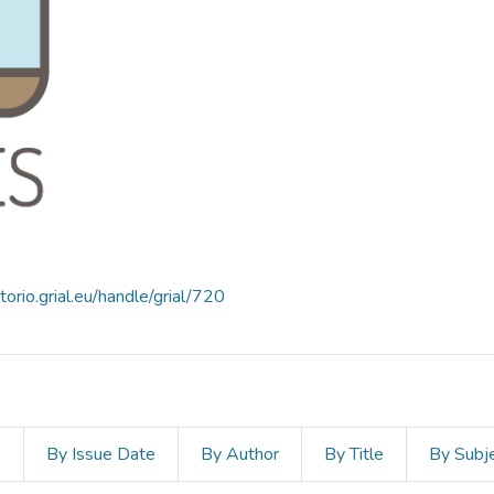
itorio.grial.eu/handle/grial/720
s
By Issue Date
By Author
By Title
By Subj