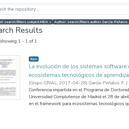
ct: search.filters.subject.MDA
×
Author: search.filters.author.García-Peñalvo, F
arch Results
showing
1 - 1 of 1
Item
La evolución de los sistemas software 
ecosistemas tecnológicos de aprendiza
(
Grupo GRIAL
,
2017-04-28
)
García-Peñalvo, F. J.
Conferencia impartida en el Programa de Doctorado
Universidad Complutense de Madrid el 28 de abril
en el framework para ecosistemas tecnológicos qu
DEFINES (a Digital Ecosystem Framework for an
Society) financiado por el Ministerio de Economía 
Convocatoria 2016 de Proyectos I+D+i, dentro de