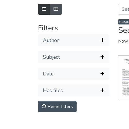
Subje
Filters
Se
Author
Now 
Subject
Date
Has files
Reset filters