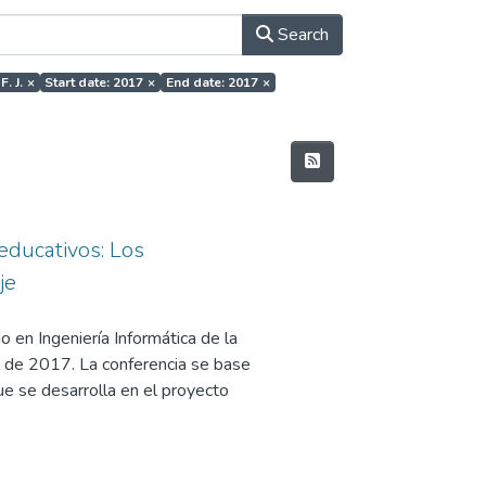
Search
. J.
×
Start date: 2017
×
End date: 2017
×
educativos: Los
je
 en Ingeniería Informática de la
 de 2017. La conferencia se base
e se desarrolla en el proyecto
 Interoperable NEtwork-based
y Competitividad, en su
l Programa Estatal de