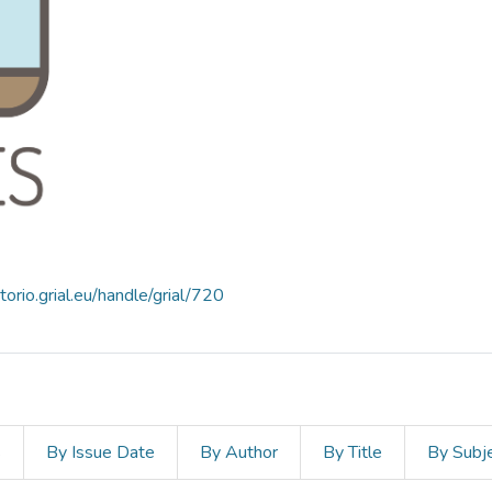
itorio.grial.eu/handle/grial/720
s
By Issue Date
By Author
By Title
By Subj