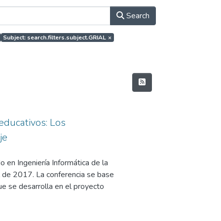
Search
Subject: search.filters.subject.GRIAL
×
educativos: Los
je
 en Ingeniería Informática de la
 de 2017. La conferencia se base
e se desarrolla en el proyecto
 Interoperable NEtwork-based
y Competitividad, en su