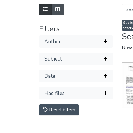
Subje
Filters
Start
Se
Author
Now 
Subject
Date
Has files
Reset filters