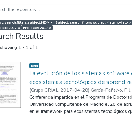
ct: search.filters.subject.MDA
×
Subject: search.filters.subject.Metamodelo
×
 date: 2017
×
End date: 2017
×
arch Results
showing
1 - 1 of 1
Item
La evolución de los sistemas software 
ecosistemas tecnológicos de aprendiza
(
Grupo GRIAL
,
2017-04-28
)
García-Peñalvo, F. J.
Conferencia impartida en el Programa de Doctorado
Universidad Complutense de Madrid el 28 de abril
en el framework para ecosistemas tecnológicos qu
DEFINES (a Digital Ecosystem Framework for an
Society) financiado por el Ministerio de Economía 