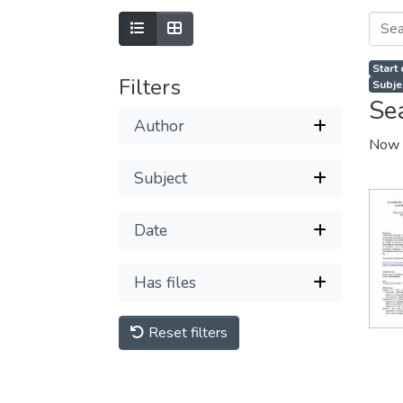
Start
Filters
Subje
Se
Author
Now 
Subject
Date
Has files
Reset filters