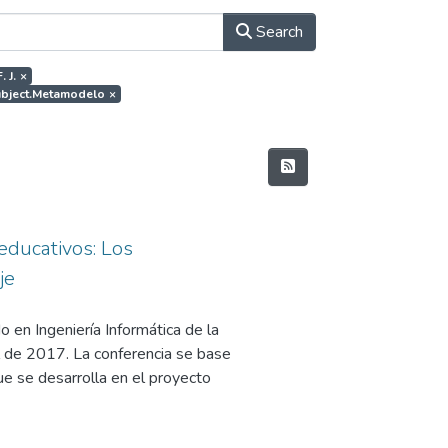
Search
 J.
×
subject.Metamodelo
×
educativos: Los
je
 en Ingeniería Informática de la
 de 2017. La conferencia se base
e se desarrolla en el proyecto
 Interoperable NEtwork-based
y Competitividad, en su