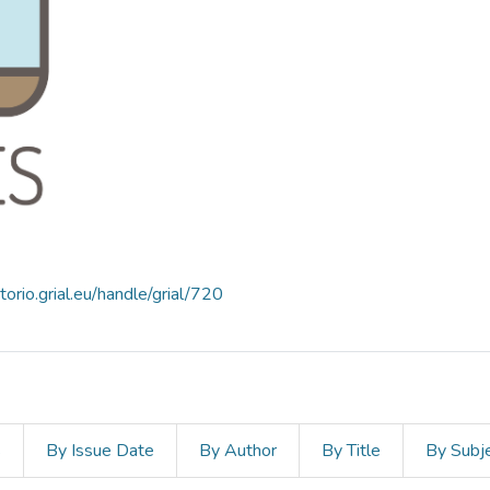
itorio.grial.eu/handle/grial/720
s
By Issue Date
By Author
By Title
By Subj