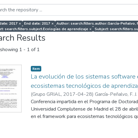
 date: 2017
×
End date: 2017
×
Author: search.filters.author.García-Peñalvo, F.
ct: search.filters.subject.Ecologías de aprendizaje
×
Subject: search.filters.
arch Results
showing
1 - 1 of 1
Item
La evolución de los sistemas software 
ecosistemas tecnológicos de aprendiza
(
Grupo GRIAL
,
2017-04-28
)
García-Peñalvo, F. J.
Conferencia impartida en el Programa de Doctorado
Universidad Complutense de Madrid el 28 de abril
en el framework para ecosistemas tecnológicos qu
DEFINES (a Digital Ecosystem Framework for an
Society) financiado por el Ministerio de Economía 