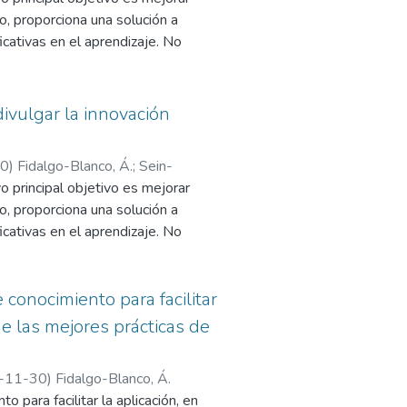
esta de innovación
o, proporciona una solución a
sostenible.
cativas en el aprendizaje. No
ión hace difícil la planificación de
ltados, seguir un método de
Para paliar esta situación, el método
divulgar la innovación
cativa o Method for Applying
 método de diseño de la innovación
30
)
Fidalgo-Blanco, Á.
;
Sein-
y divulgación. En este informe
o principal objetivo es mejorar
o, proporciona una solución a
cativas en el aprendizaje. No
ión hace difícil la planificación de
ltados, seguir un método de
Para paliar esta situación, el método
conocimiento para facilitar
cativa) se ha desarrollado como
de las mejores prácticas de
rmite su planificación, aplicación y
ntar este método como un conjunto
-11-30
)
Fidalgo-Blanco, Á.
ón previa de: el método a utilizar,
 para facilitar la aplicación, en
oyará y la previsión de su impacto.