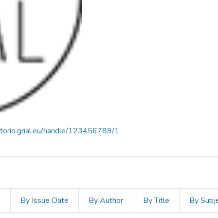
sitorio.grial.eu/handle/123456789/1
s
By Issue Date
By Author
By Title
By Subj