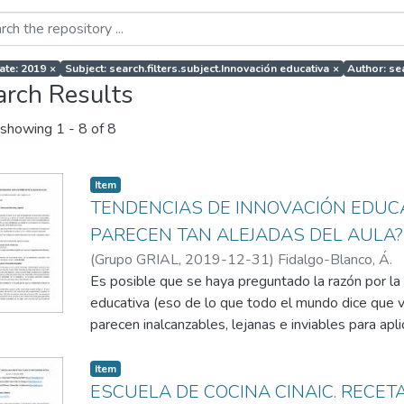
ate: 2019
×
Subject: search.filters.subject.Innovación educativa
×
Author: se
arch Results
showing
1 - 8 of 8
Item
TENDENCIAS DE INNOVACIÓN EDUC
PARECEN TAN ALEJADAS DEL AULA?
(
Grupo GRIAL
,
2019-12-31
)
Fidalgo-Blanco, Á.
Es posible que se haya preguntado la razón por la
educativa (eso de lo que todo el mundo dice que 
parecen inalcanzables, lejanas e inviables para apl
aula. Pues si se lo ha preguntado, no es la única p
que una parte de las tendencias en innovación edu
Item
forma eficaz en el aula.
ESCUELA DE COCINA CINAIC. RECET