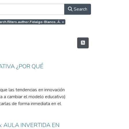
Search
arch.filters.author.Fidalgo-Blanco, Á.
×
ATIVA ¿POR QUÉ
 que las tendencias en innovación
va a cambiar el modelo educativo)
icarlas de forma inmediata en el
ersona. De hecho, es una realidad
cativa no se puedan aplicar de
A: AULA INVERTIDA EN