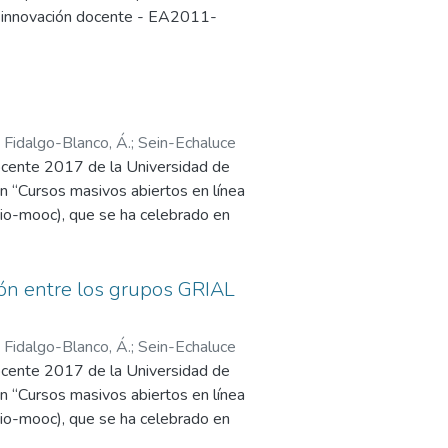
e innovación docente - EA2011-
ealizar, de tal forma que sirve de
en una asignatura concreta. Se
aplicados a una situación concreta
ación educativa que es actualmente
plicación que permite divulgar, de
;
Fidalgo-Blanco, Á.
;
Sein-Echaluce
ocente 2017 de la Universidad de
ón “Cursos masivos abiertos en línea
rio-mooc), que se ha celebrado en
ión (IUCE) de esta Universidad los
ión entre los grupos GRIAL
eptos) y las experiencias de los
;
Fidalgo-Blanco, Á.
;
Sein-Echaluce
.net/grialusal/experiencias-con-los-
ocente 2017 de la Universidad de
 a modo de lecciones aprendidas.
ón “Cursos masivos abiertos en línea
rio-mooc), que se ha celebrado en
ión (IUCE) de esta Universidad los