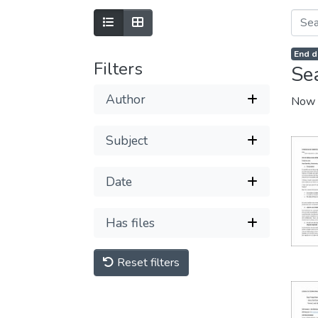
End d
Filters
Se
Author
Now 
Subject
Date
Has files
Reset filters