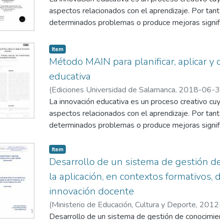
de pasos y procedimientos para diseñar una propu
aspectos relacionados con el aprendizaje. Por tant
educativa que sea eficaz, eficiente, transferible y 
determinados problemas o produce mejoras signifi
obstante, el carácter creativo del proceso de innovac
cualquier experiencia innovadora, prever sus resu
Item
aplicación eficaz y eficiente e incluso transferirla. 
Método MAIN para planificar, aplicar y 
MAIN (Método de Aplicación de la INnovación edu
educativa
Innovation in educatioN) se ha desarrollado como
(
Ediciones Universidad de Salamanca
,
2018-06-
educativa que permite su planificación, aplicación 
Echaluce, M. L.
La innovación educativa es un proceso creativo cuy
técnico se presenta la última versión de MAIN.
aspectos relacionados con el aprendizaje. Por tant
determinados problemas o produce mejoras signifi
obstante, el carácter creativo del proceso de innovac
cualquier experiencia innovadora, prever sus resu
Item
aplicación eficaz y eficiente e incluso transferirla. 
Desarrollo de un sistema de gestión de 
MAIN (Método de Aplicación de la INnovación edu
la aplicación, en contextos formativos, 
método de diseño de la innovación educativa que pe
innovación docente
divulgación. El objetivo de este trabajo es prese
(
Ministerio de Educación, Cultura y Deporte
,
2012
de pasos estructurados que permiten tener una visi
Desarrollo de un sistema de gestión de conocimiento
el esfuerzo que necesitará, la tecnología que la ap