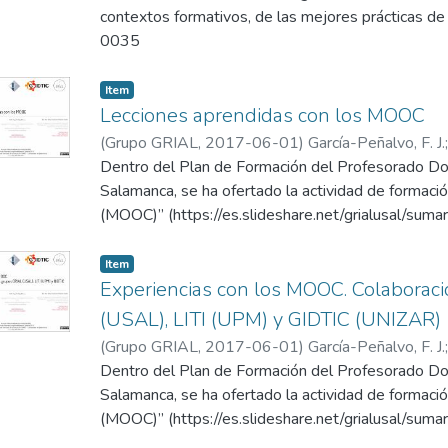
contextos formativos, de las mejores prácticas d
También facilita la identificación de actividades a r
0035
guía para la aplicación de la innovación educativa 
presentan los distintos módulos del método MAIN 
Item
(pasividad del alumnado), con un método de innov
Lecciones aprendidas con los MOOC
tendencia (Flip Teaching) y con una estrategia de a
forma científica, la innovación realizada.
(
Grupo GRIAL
,
2017-06-01
)
García-Peñalvo, F. J.
Lacleta, M. L.
Dentro del Plan de Formación del Profesorado D
Salamanca, se ha ofertado la actividad de formaci
(MOOC)” (https://es.slideshare.net/grialusal/suma
el Instituto Universitario de Ciencias de la Educac
días 1 y 2 de junio de 2017.
Item
Experiencias con los MOOC. Colaborac
Tras los conceptos generales sobre los MOOC
(USAL), LITI (UPM) y GIDTIC (UNIZAR)
(https://es.slideshare.net/grialusal/los-mooc-conc
(
Grupo GRIAL
,
2017-06-01
)
García-Peñalvo, F. J.
grupos GIDTIC, GRIAL y LITI (https://es.slideshare
Lacleta, M. L.
Dentro del Plan de Formación del Profesorado D
mooc), se concluye con una serie de conclusiones
Salamanca, se ha ofertado la actividad de formaci
(MOOC)” (https://es.slideshare.net/grialusal/suma
el Instituto Universitario de Ciencias de la Educac