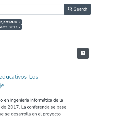
Search
subject.MDA
×
date: 2017
×
educativos: Los
je
 en Ingeniería Informática de la
 de 2017. La conferencia se base
e se desarrolla en el proyecto
 Interoperable NEtwork-based
y Competitividad, en su