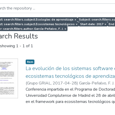
ct: search.filters.subject.Ecologías de aprendizaje
×
Subject: search.filters.
ct: search.filters.subject.Ecosistemas tecnológicos
×
Start date: 2017
×
End 
: search.filters.author.García-Peñalvo, F. J.
×
arch Results
showing
1 - 1 of 1
Item
La evolución de los sistemas software 
ecosistemas tecnológicos de aprendiza
(
Grupo GRIAL
,
2017-04-28
)
García-Peñalvo, F. J.
Conferencia impartida en el Programa de Doctorado
Universidad Complutense de Madrid el 28 de abril
en el framework para ecosistemas tecnológicos qu
DEFINES (a Digital Ecosystem Framework for an
Society) financiado por el Ministerio de Economía 