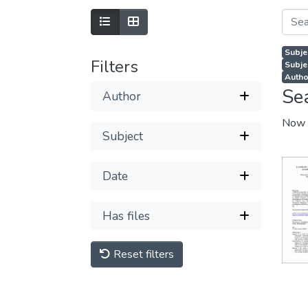
Subje
Filters
Subje
Author
Se
Author
Now 
Subject
Date
Has files
Reset filters