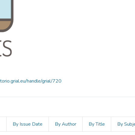
itorio.grial.eu/handle/grial/720
s
By Issue Date
By Author
By Title
By Subj