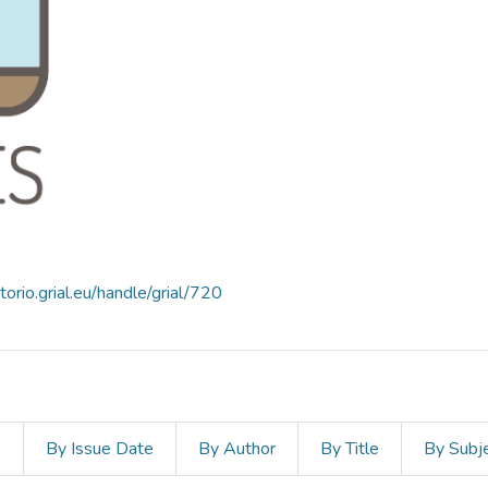
itorio.grial.eu/handle/grial/720
s
By Issue Date
By Author
By Title
By Subj