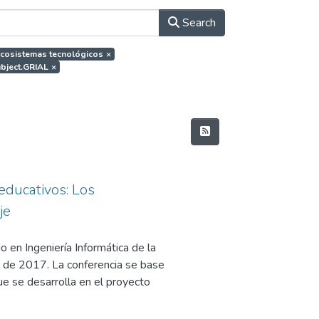
Search
.Ecosistemas tecnológicos
×
subject.GRIAL
×
educativos: Los
je
 en Ingeniería Informática de la
 de 2017. La conferencia se base
e se desarrolla en el proyecto
 Interoperable NEtwork-based
y Competitividad, en su