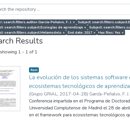
: search.filters.author.García-Peñalvo, F. J.
×
Subject: search.filters.subject
ct: search.filters.subject.Ecologías de aprendizaje
×
Subject: search.filters.
ct: search.filters.subject.Metamodelo
×
End date: 2017
×
Has files: Yes
×
arch Results
showing
1 - 1 of 1
Item
La evolución de los sistemas software 
ecosistemas tecnológicos de aprendiza
(
Grupo GRIAL
,
2017-04-28
)
García-Peñalvo, F. J.
Conferencia impartida en el Programa de Doctorado
Universidad Complutense de Madrid el 28 de abril
en el framework para ecosistemas tecnológicos qu
DEFINES (a Digital Ecosystem Framework for an
Society) financiado por el Ministerio de Economía 