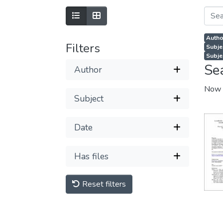
Author
Filters
Subje
Subje
Se
Author
Now 
Subject
Date
Has files
Reset filters