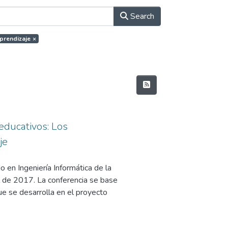
Search
aprendizaje
×
educativos: Los
je
 en Ingeniería Informática de la
 de 2017. La conferencia se base
e se desarrolla en el proyecto
 Interoperable NEtwork-based
y Competitividad, en su