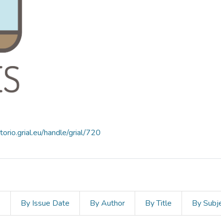
itorio.grial.eu/handle/grial/720
s
By Issue Date
By Author
By Title
By Subj