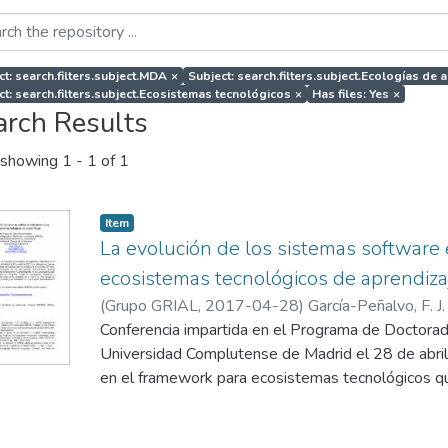
ct: search.filters.subject.MDA
×
Subject: search.filters.subject.Ecologías de 
ct: search.filters.subject.Ecosistemas tecnológicos
×
Has files: Yes
×
arch Results
showing
1 - 1 of 1
Item
La evolución de los sistemas software 
ecosistemas tecnológicos de aprendiza
(
Grupo GRIAL
,
2017-04-28
)
García-Peñalvo, F. J.
Conferencia impartida en el Programa de Doctorado
Universidad Complutense de Madrid el 28 de abril
en el framework para ecosistemas tecnológicos qu
DEFINES (a Digital Ecosystem Framework for an
Society) financiado por el Ministerio de Economía 