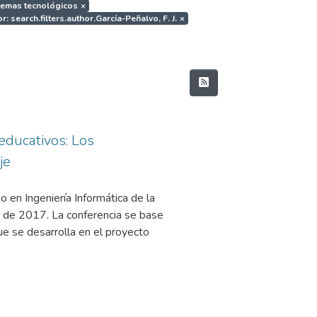
stemas tecnológicos
×
r: search.filters.author.García-Peñalvo, F. J.
×
educativos: Los
je
 en Ingeniería Informática de la
 de 2017. La conferencia se base
e se desarrolla en el proyecto
 Interoperable NEtwork-based
y Competitividad, en su
l Programa Estatal de
 los Retos de la Sociedad, en el