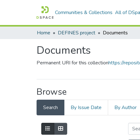
Communities & Collections
All of DSp
Home
DEFINES project
Documents
Documents
Permanent URI for this collection
https://reposit
Browse
Search
By Issue Date
By Author