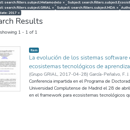
ct: search.filters.subject.Metamodelo
×
Subject: search.filters.subject.Ecosi
ct: search.filters.subject.GRIAL
×
Subject: search.filters.subject.MDA
×
Autho
 date: 2017
×
arch Results
showing
1 - 1 of 1
Item
La evolución de los sistemas software 
ecosistemas tecnológicos de aprendiza
(
Grupo GRIAL
,
2017-04-28
)
García-Peñalvo, F. J.
Conferencia impartida en el Programa de Doctorado
Universidad Complutense de Madrid el 28 de abril
en el framework para ecosistemas tecnológicos qu
DEFINES (a Digital Ecosystem Framework for an
Society) financiado por el Ministerio de Economía 
Convocatoria 2016 de Proyectos I+D+i, dentro de
Investigación, Desarrollo e Innovación Orientada a