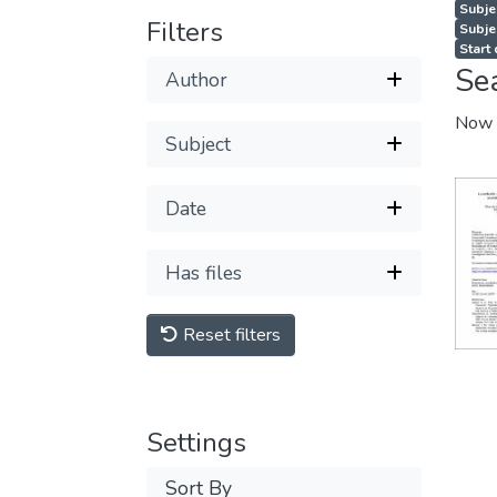
Subje
Filters
Subje
Start
Se
Author
Now 
Subject
Date
Has files
Reset filters
Settings
Sort By