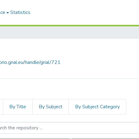
ace
Statistics
orio.grial.eu/handle/grial/721
By Title
By Subject
By Subject Category