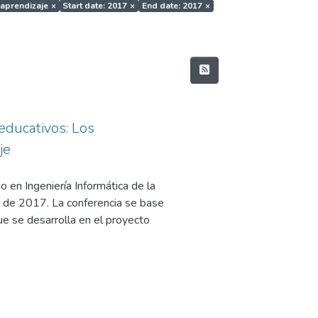
 aprendizaje
×
Start date: 2017
×
End date: 2017
×
educativos: Los
je
 en Ingeniería Informática de la
 de 2017. La conferencia se base
e se desarrolla en el proyecto
 Interoperable NEtwork-based
y Competitividad, en su
l Programa Estatal de
 los Retos de la Sociedad, en el
 y Técnica y de Innovación 2013-