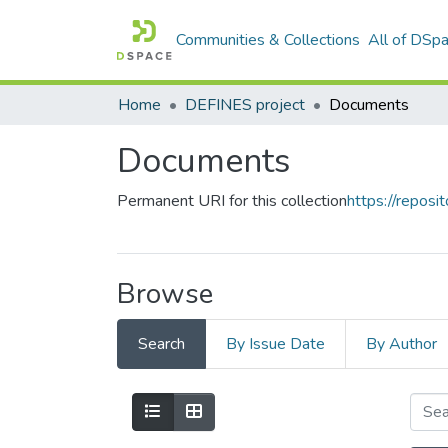
Communities & Collections
All of DSp
Home
DEFINES project
Documents
Documents
Permanent URI for this collection
https://reposit
Browse
Search
By Issue Date
By Author