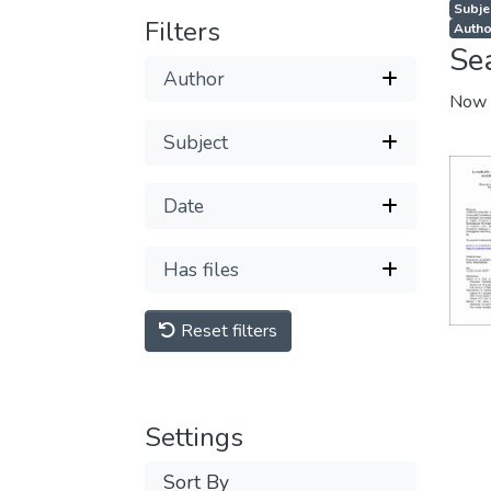
Subje
Filters
Author
Se
Author
Now 
Subject
Date
Has files
Reset filters
Settings
Sort By