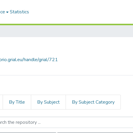
ace
Statistics
orio.grial.eu/handle/grial/721
By Title
By Subject
By Subject Category