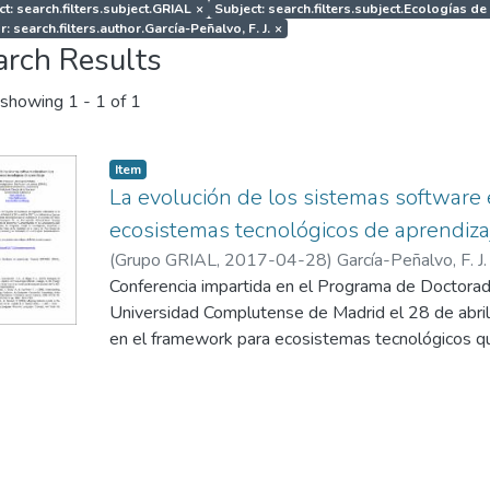
ct: search.filters.subject.GRIAL
×
Subject: search.filters.subject.Ecologías de
: search.filters.author.García-Peñalvo, F. J.
×
arch Results
showing
1 - 1 of 1
Item
La evolución de los sistemas software 
ecosistemas tecnológicos de aprendiza
(
Grupo GRIAL
,
2017-04-28
)
García-Peñalvo, F. J.
Conferencia impartida en el Programa de Doctorado
Universidad Complutense de Madrid el 28 de abril
en el framework para ecosistemas tecnológicos qu
DEFINES (a Digital Ecosystem Framework for an
Society) financiado por el Ministerio de Economía 
Convocatoria 2016 de Proyectos I+D+i, dentro de
Investigación, Desarrollo e Innovación Orientada a
marco del Plan Estatal de Investigación Científica