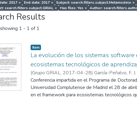
 date: 2017
×
End date: 2017
×
Subject: search.filters.subject.Metamodelo
×
ct: search.filters.subject.GRIAL
×
Has files: Yes
×
Author: search.filters.autho
arch Results
showing
1 - 1 of 1
Item
La evolución de los sistemas software 
ecosistemas tecnológicos de aprendiza
(
Grupo GRIAL
,
2017-04-28
)
García-Peñalvo, F. J.
Conferencia impartida en el Programa de Doctorado
Universidad Complutense de Madrid el 28 de abril
en el framework para ecosistemas tecnológicos qu
DEFINES (a Digital Ecosystem Framework for an
Society) financiado por el Ministerio de Economía 
Convocatoria 2016 de Proyectos I+D+i, dentro de
Investigación, Desarrollo e Innovación Orientada a
marco del Plan Estatal de Investigación Científica