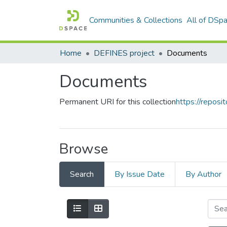
Communities & Collections
All of DSp
Home
DEFINES project
Documents
Documents
Permanent URI for this collection
https://reposit
Browse
Search
By Issue Date
By Author