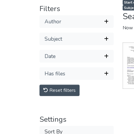
Start
Filters
Subje
Se
Author
Now 
Subject
Date
Has files
Reset filters
Settings
Sort By