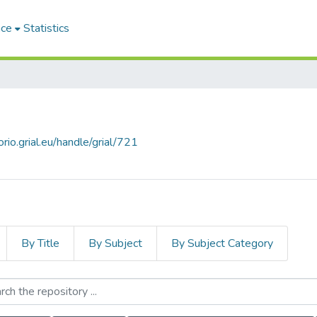
ace
Statistics
orio.grial.eu/handle/grial/721
By Title
By Subject
By Subject Category