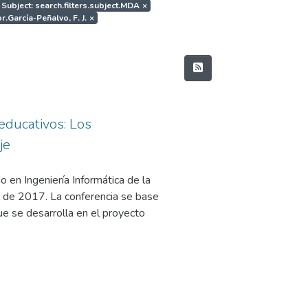
Subject: search.filters.subject.MDA
×
r.García-Peñalvo, F. J.
×
educativos: Los
je
 en Ingeniería Informática de la
 de 2017. La conferencia se base
e se desarrolla en el proyecto
 Interoperable NEtwork-based
y Competitividad, en su
l Programa Estatal de
 los Retos de la Sociedad, en el
 y Técnica y de Innovación 2013-