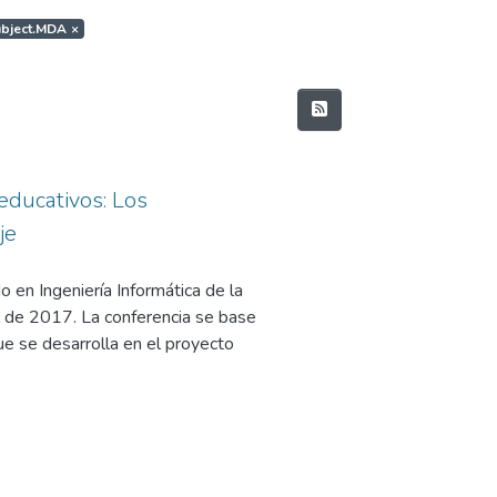
subject.MDA
×
educativos: Los
je
 en Ingeniería Informática de la
 de 2017. La conferencia se base
e se desarrolla en el proyecto
 Interoperable NEtwork-based
y Competitividad, en su
l Programa Estatal de
 los Retos de la Sociedad, en el
 y Técnica y de Innovación 2013-