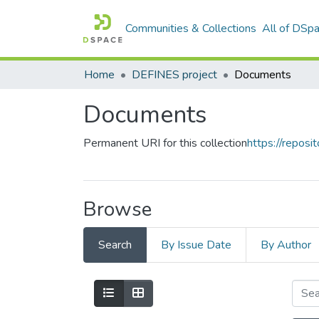
Communities & Collections
All of DSp
Home
DEFINES project
Documents
Documents
Permanent URI for this collection
https://reposit
Browse
Search
By Issue Date
By Author