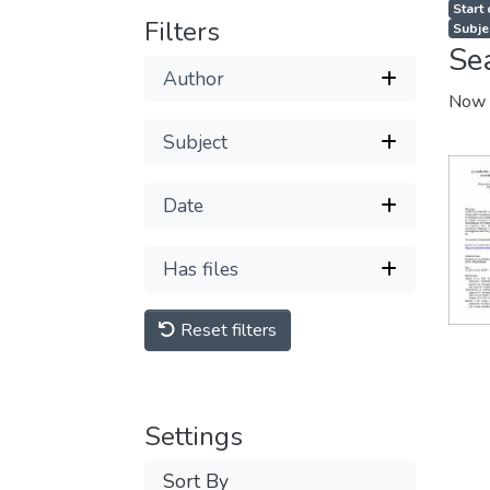
Start
Filters
Subje
Se
Author
Now 
Subject
Date
Has files
Reset filters
Settings
Sort By