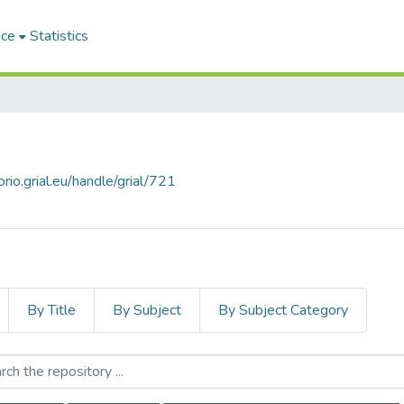
ace
Statistics
orio.grial.eu/handle/grial/721
By Title
By Subject
By Subject Category