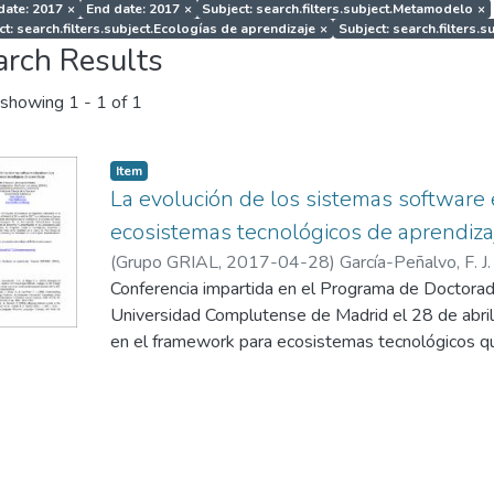
 date: 2017
×
End date: 2017
×
Subject: search.filters.subject.Metamodelo
×
ct: search.filters.subject.Ecologías de aprendizaje
×
Subject: search.filters.
arch Results
showing
1 - 1 of 1
Item
La evolución de los sistemas software 
ecosistemas tecnológicos de aprendiza
(
Grupo GRIAL
,
2017-04-28
)
García-Peñalvo, F. J.
Conferencia impartida en el Programa de Doctorado
Universidad Complutense de Madrid el 28 de abril
en el framework para ecosistemas tecnológicos qu
DEFINES (a Digital Ecosystem Framework for an
Society) financiado por el Ministerio de Economía 
Convocatoria 2016 de Proyectos I+D+i, dentro de
Investigación, Desarrollo e Innovación Orientada a
marco del Plan Estatal de Investigación Científica