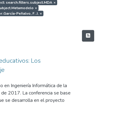
ct: search.filters.subject.MDA
×
.subject.Metamodelo
×
r.García-Peñalvo, F. J.
×
educativos: Los
je
 en Ingeniería Informática de la
 de 2017. La conferencia se base
e se desarrolla en el proyecto
 Interoperable NEtwork-based
y Competitividad, en su
l Programa Estatal de
 los Retos de la Sociedad, en el