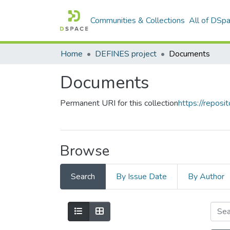
Communities & Collections
All of DSp
Home
DEFINES project
Documents
Documents
Permanent URI for this collection
https://reposit
Browse
Search
By Issue Date
By Author