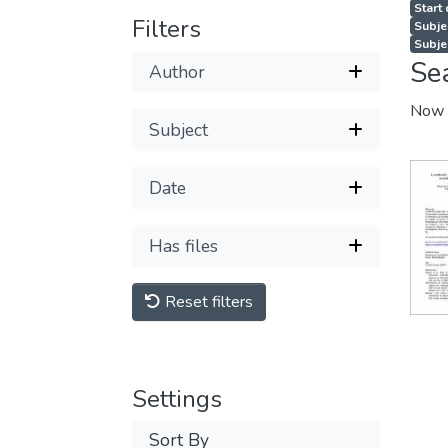
Start
Filters
Subje
Subje
Se
Author
Now 
Subject
Date
Has files
Reset filters
Settings
Sort By