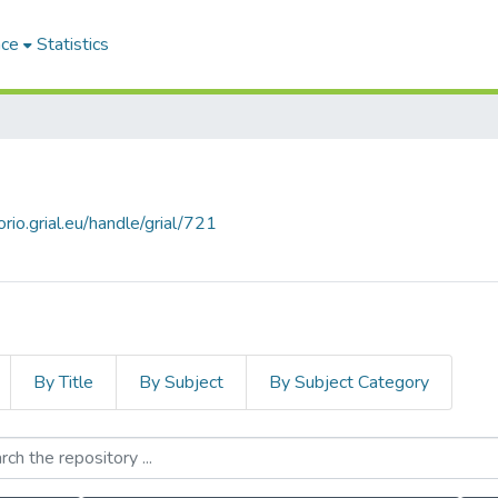
ace
Statistics
orio.grial.eu/handle/grial/721
By Title
By Subject
By Subject Category