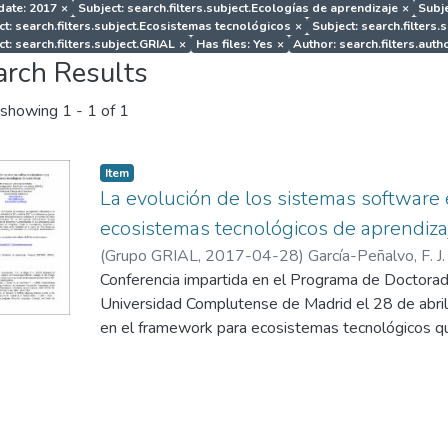
 date: 2017
×
Subject: search.filters.subject.Ecologías de aprendizaje
×
Subje
ct: search.filters.subject.Ecosistemas tecnológicos
×
Subject: search.filters
ct: search.filters.subject.GRIAL
×
Has files: Yes
×
Author: search.filters.autho
arch Results
showing
1 - 1 of 1
Item
La evolución de los sistemas software 
ecosistemas tecnológicos de aprendiza
(
Grupo GRIAL
,
2017-04-28
)
García-Peñalvo, F. J.
Conferencia impartida en el Programa de Doctorado
Universidad Complutense de Madrid el 28 de abril
en el framework para ecosistemas tecnológicos qu
DEFINES (a Digital Ecosystem Framework for an
Society) financiado por el Ministerio de Economía 
Convocatoria 2016 de Proyectos I+D+i, dentro de
Investigación, Desarrollo e Innovación Orientada a