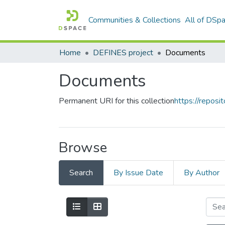
Communities & Collections
All of DSp
Home
DEFINES project
Documents
Documents
Permanent URI for this collection
https://reposit
Browse
Search
By Issue Date
By Author