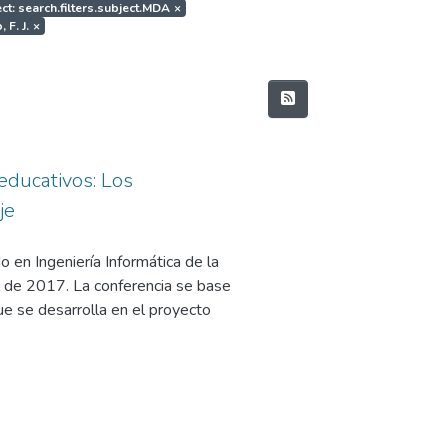
ct: search.filters.subject.MDA
×
 F. J.
×
educativos: Los
je
 en Ingeniería Informática de la
 de 2017. La conferencia se base
e se desarrolla en el proyecto
 Interoperable NEtwork-based
y Competitividad, en su
l Programa Estatal de
 los Retos de la Sociedad, en el
 y Técnica y de Innovación 2013-