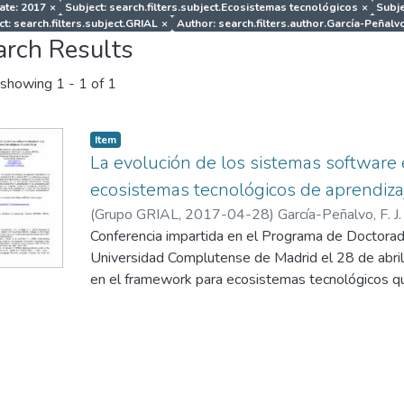
ate: 2017
×
Subject: search.filters.subject.Ecosistemas tecnológicos
×
Subje
ct: search.filters.subject.GRIAL
×
Author: search.filters.author.García-Peñalvo,
arch Results
showing
1 - 1 of 1
Item
La evolución de los sistemas software 
ecosistemas tecnológicos de aprendiza
(
Grupo GRIAL
,
2017-04-28
)
García-Peñalvo, F. J.
Conferencia impartida en el Programa de Doctorado
Universidad Complutense de Madrid el 28 de abril
en el framework para ecosistemas tecnológicos qu
DEFINES (a Digital Ecosystem Framework for an
Society) financiado por el Ministerio de Economía 
Convocatoria 2016 de Proyectos I+D+i, dentro de
Investigación, Desarrollo e Innovación Orientada a
marco del Plan Estatal de Investigación Científica