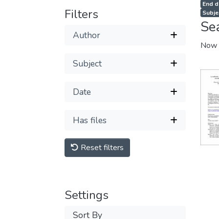
End d
Filters
Subje
Se
Author
Now 
Subject
Date
Has files
Reset filters
Settings
Sort By