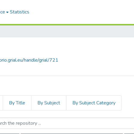
ace
Statistics
orio.grial.eu/handle/grial/721
By Title
By Subject
By Subject Category