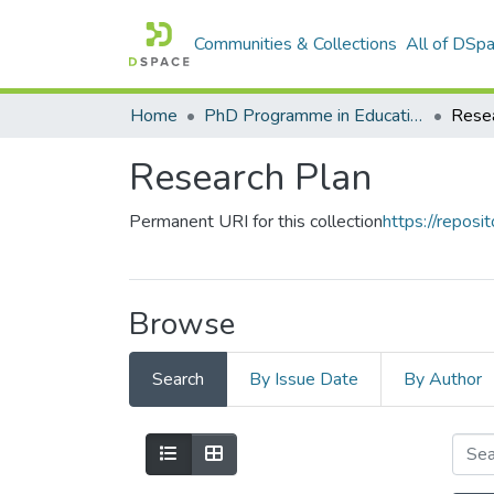
Communities & Collections
All of DSp
Home
PhD Programme in Education in the Knowledge Society
Resea
Research Plan
Permanent URI for this collection
https://reposit
Browse
Search
By Issue Date
By Author