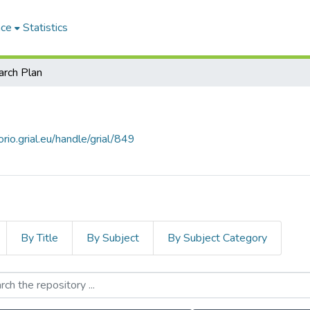
ace
Statistics
rch Plan
orio.grial.eu/handle/grial/849
By Title
By Subject
By Subject Category