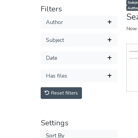
Subjec
Filters
Autho
Se
Author
Now 
Subject
Date
Has files
Reset filters
Settings
Sort By