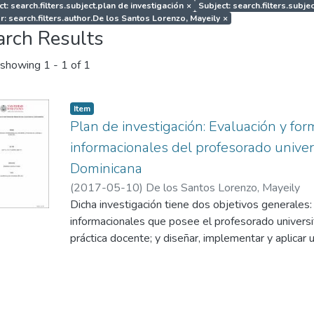
t: search.filters.subject.plan de investigación
×
Subject: search.filters.subje
r: search.filters.author.De los Santos Lorenzo, Mayeily
×
arch Results
showing
1 - 1 of 1
Item
Plan de investigación: Evaluación y fo
informacionales del profesorado univer
Dominicana
(
2017-05-10
)
De los Santos Lorenzo, Mayeily
Dicha investigación tiene dos objetivos generales
informacionales que posee el profesorado universit
práctica docente; y diseñar, implementar y aplicar
Instituto de Formación Docente Salomé para forta
Informacionales del Profesorado Universitario