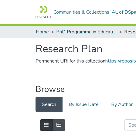
Communities & Collections
All of DSp
Home
PhD Programme in Education in the Knowledge Society
Resea
Research Plan
Permanent URI for this collection
https://reposit
Browse
Search
By Issue Date
By Author