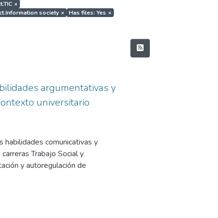
t.TIC
×
ct.Information society
×
Has files: Yes
×
abilidades argumentativas y
ontexto universitario
as habilidades comunicativas y
 carreras Trabajo Social y
ación y autoregulación de
contexto digital, multicultural e