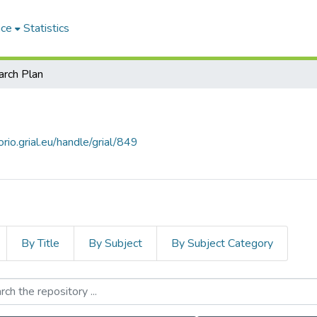
ace
Statistics
rch Plan
orio.grial.eu/handle/grial/849
By Title
By Subject
By Subject Category