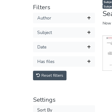
Subjec
Filters
Subjec
Se
Author
Now 
Subject
Date
Has files
Reset filters
Settings
Sort By