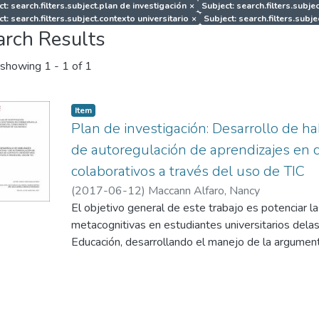
t: search.filters.subject.plan de investigación
×
Subject: search.filters.subjec
t: search.filters.subject.contexto universitario
×
Subject: search.filters.subje
arch Results
showing
1 - 1 of 1
Item
Plan de investigación: Desarrollo de h
de autoregulación de aprendizajes en c
colaborativos a través del uso de TIC
(
2017-06-12
)
Maccann Alfaro, Nancy
El objetivo general de este trabajo es potenciar l
metacognitivas en estudiantes universitarios delas
Educación, desarrollando el manejo de la argument
aprendizaje a través del trabajo colaborativo en un 
interdisciplinario.