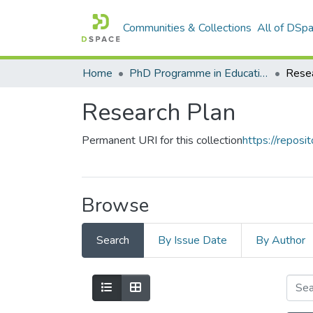
Communities & Collections
All of DSp
Home
PhD Programme in Education in the Knowledge Society
Resea
Research Plan
Permanent URI for this collection
https://reposit
Browse
Search
By Issue Date
By Author