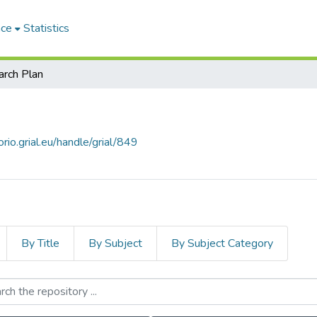
ace
Statistics
rch Plan
orio.grial.eu/handle/grial/849
By Title
By Subject
By Subject Category