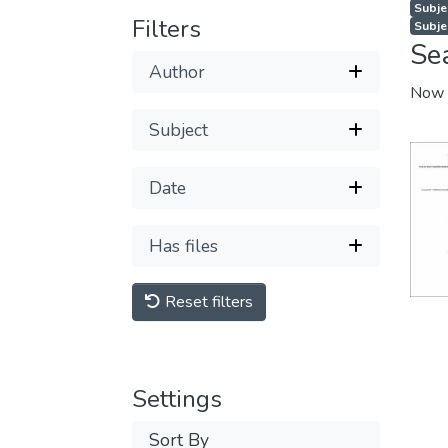
Subje
Filters
Subje
Se
Author
Now 
Subject
Date
Has files
Reset filters
Settings
Sort By