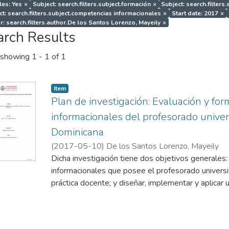
les: Yes
×
Subject: search.filters.subject.formación
×
Subject: search.filters
ct: search.filters.subject.competencias informacionales
×
Start date: 2017
×
r: search.filters.author.De los Santos Lorenzo, Mayeily
×
arch Results
showing
1 - 1 of 1
Item
Plan de investigación: Evaluación y fo
informacionales del profesorado univer
Dominicana
(
2017-05-10
)
De los Santos Lorenzo, Mayeily
Dicha investigación tiene dos objetivos generales
informacionales que posee el profesorado universit
práctica docente; y diseñar, implementar y aplicar
Instituto de Formación Docente Salomé para forta
Informacionales del Profesorado Universitario