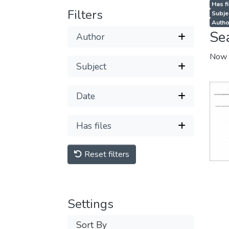
Has fi
Filters
Subje
Autho
Se
Author
Now 
Subject
Date
Has files
Reset filters
Settings
Sort By