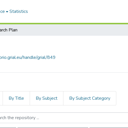
ace
Statistics
rch Plan
orio.grial.eu/handle/grial/849
By Title
By Subject
By Subject Category