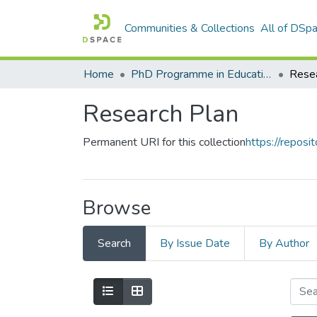
Communities & Collections
All of DSp
Home
PhD Programme in Education in the Knowledge Society
Resea
Research Plan
Permanent URI for this collection
https://reposit
Browse
Search
By Issue Date
By Author