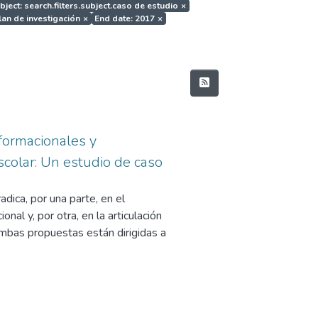
bject: search.filters.subject.caso de estudio
×
plan de investigación
×
End date: 2017
×
formacionales y
escolar: Un estudio de caso
adica, por una parte, en el
nal y, por otra, en la articulación
Ambas propuestas están dirigidas a
didas entre los 3 y los 18 años, en
r.