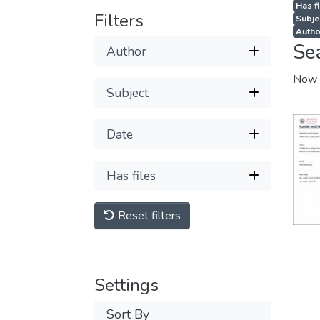
Has fi
Filters
Subjec
Autho
Se
Author
Now 
Subject
Date
Has files
Reset filters
Settings
Sort By