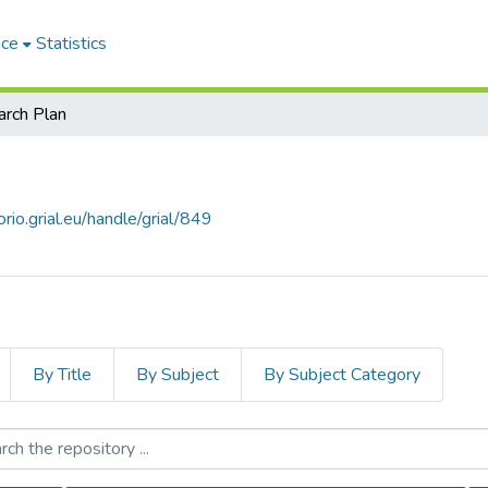
ace
Statistics
rch Plan
orio.grial.eu/handle/grial/849
By Title
By Subject
By Subject Category