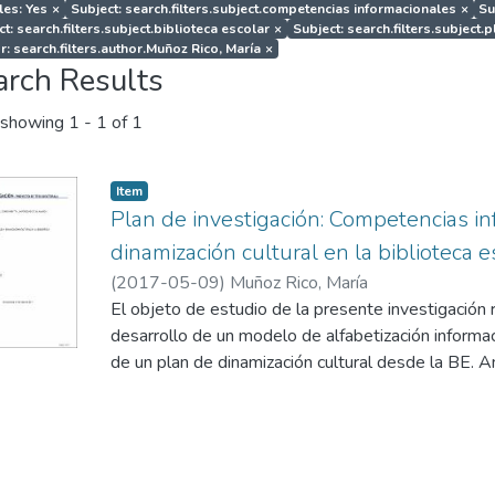
les: Yes
×
Subject: search.filters.subject.competencias informacionales
×
Su
t: search.filters.subject.biblioteca escolar
×
Subject: search.filters.subject.
r: search.filters.author.Muñoz Rico, María
×
arch Results
showing
1 - 1 of 1
Item
Plan de investigación: Competencias in
dinamización cultural en la biblioteca 
(
2017-05-09
)
Muñoz Rico, María
El objeto de estudio de la presente investigación r
desarrollo de un modelo de alfabetización informacio
de un plan de dinamización cultural desde la BE. 
niños y jóvenes escolarizados con edades compren
las etapas de infantil, primaria, secundaria y bachille