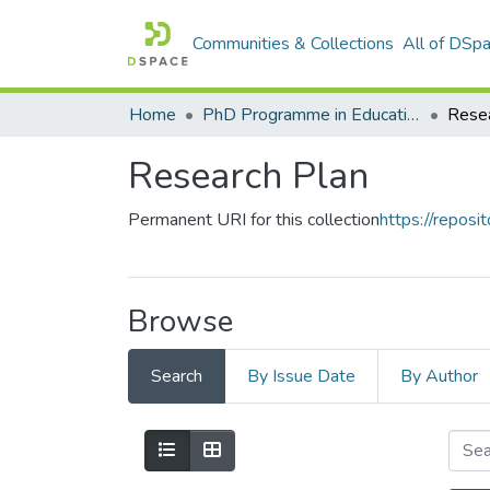
Communities & Collections
All of DSp
Home
PhD Programme in Education in the Knowledge Society
Resea
Research Plan
Permanent URI for this collection
https://reposit
Browse
Search
By Issue Date
By Author