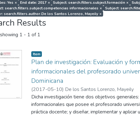
les: Yes
×
End date: 2017
×
Subject: search.filters.subject.formación
×
Subj
ct: search.filters.subject.competencias informacionales
×
Subject: search.filt
r: search.filters.author.De los Santos Lorenzo, Mayeily
×
arch Results
showing
1 - 1 of 1
Item
Plan de investigación: Evaluación y fo
informacionales del profesorado univer
Dominicana
(
2017-05-10
)
De los Santos Lorenzo, Mayeily
Dicha investigación tiene dos objetivos generales
informacionales que posee el profesorado universit
práctica docente; y diseñar, implementar y aplicar
Instituto de Formación Docente Salomé para forta
Informacionales del Profesorado Universitario