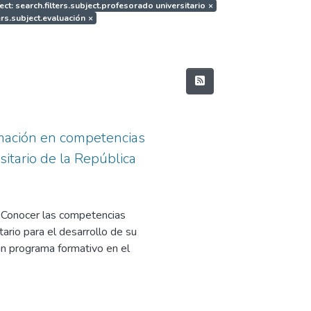
ect: search.filters.subject.profesorado universitario
×
ers.subject.evaluación
×
rmación en competencias
sitario de la República
: Conocer las competencias
ario para el desarrollo de su
 un programa formativo en el
lecer las Competencias