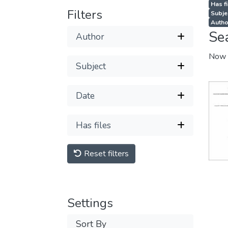
Has fi
Filters
Subje
Autho
Se
Author
Now 
Subject
Date
Has files
Reset filters
Settings
Sort By