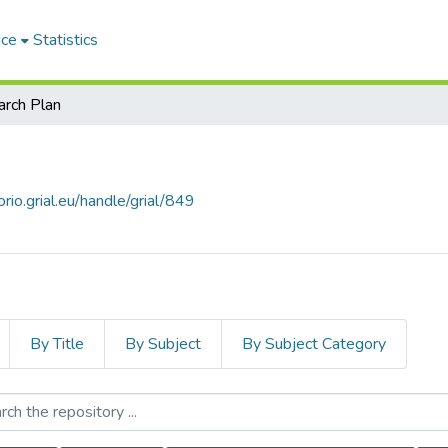
ace
Statistics
rch Plan
orio.grial.eu/handle/grial/849
By Title
By Subject
By Subject Category