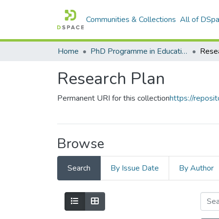
Communities & Collections
All of DSp
Home
PhD Programme in Education in the Knowledge Society
Resea
Research Plan
Permanent URI for this collection
https://reposit
Browse
Search
By Issue Date
By Author